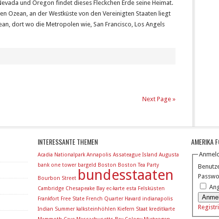
Nevada und Oregon findet dieses Fleckchen Erde seine Heimat.
hen Ozean, an der Westküste von den Vereinigten Staaten liegt
an, dort wo die Metropolen wie, San Francisco, Los Angels
Next Page »
INTERESSANTE THEMEN
AMERIKA 
Anmel
Acadia Nationalpark
Annapolis
Assateague Island
Augusta
bank one tower
bargeld
Boston
Boston Tea Party
Benutz
bundesstaaten
Passwo
Bourbon Street
Ang
Cambridge
Chesapeake Bay
ec-karte
esta
Felsküsten
Anme
Frankfort
Free State
French Quarter
Havard
indianapolis
Registr
Indian Summer
kalksteinhöhlen
Kiefern Staat
kreditkarte