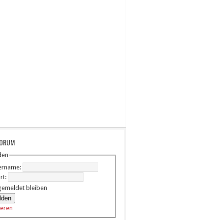
FORUM
den
ername:
rt:
emeldet bleiben
lden
ieren