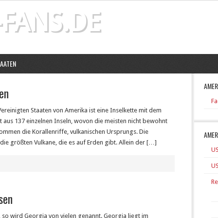
FANS.DE
ERIKA FANS
TAATEN
AMER
en
Fa
ereinigten Staaten von Amerika ist eine Inselkette mit dem
t aus 137 einzelnen Inseln, wovon die meisten nicht bewohnt
enommen die Korallenriffe, vulkanischen Ursprungs. Die
AMER
ie größten Vulkane, die es auf Erden gibt. Allein der […]
US
US
Re
sen
, so wird Georgia von vielen genannt. Georgia liegt im