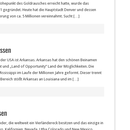
Höhepunkt des Goldrausches erreicht hatte, wurde das
1 gegründet. Heute hat die Hauptstadt Denver und dessen
erung von ca. 5 Millionen vereinnahmt. Sucht […]
issen
n der USA ist Arkansas. Arkansas hat den schönen Beinamen
aat und „Land of Opportunity“ Land der Möglichkeiten. Die
ississippi im Laufe der Millionen Jahre geformt. Dieser trennt
Bereich stößt Arkansas an Louisiana und im […]
sen
der, die weltweit ein Vierländereck besitzen und das einzige in
iko, Kalifornien, Nevada, Utha Colorado und New Mexico.