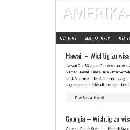
AMERIKA-
INFOS UND TIPPS FÜR USA UND AM
USA INFOS
AMERIKA FORUM
USA S
Hawaii – Wichtig zu wiss
Hawaii Der 50 zigste Bundesstaat der V
Namen Hawaii. Diese Inselkette besteh
sind. Alle Inseln der Kette sind, ausg
sogenannten Schildvulkane sind dabei d
Filed Under:
Hawaii
Georgia – Wichtig zu wis
Georgia Peach State, der Pfirsich Staat