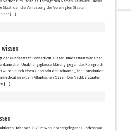
 der Vorhof zum Paradies. Es trägt den Namen Delaware. Dieser
te Staat, den die Verfassung der Vereinigten Staaten
 einer […]
 wissen
t der Bundesstaat Connecticut. Dieser Bundesstaat war einer
merikanischen Unabhängigkeitserklärung gegen das Königreich
9 wurde durch einen Gesetzakt der Beiname „The Constitution
nnecticut direkt am Atlantischen Ozean. Die Nachbarstaaten
en […]
ssen
r mittleren Höhe von 2073 m wohl höchstgelegene Bundesstaat