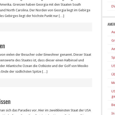
 Amerika. Grenzen haben Georgia mit den Staaten South
DV
 und North Carolina. Der Norden von Georgia liegt im Gebirge
es Gebirges liegt der höchste Punkt nur […]
AMER
Au
Gr
sen
Am
a von vielen der Besucher oder Einwohner genannt. Dieser Staat
Sp
enswerte des Staates ist, dass dieser einen Halbinsel und
lt der Atlantische Ozean die Ostküste und der Golf von Mexiko
US
 Ende der südlichsten Spitze […]
Üb
Mo
US
ge
issen
Be
man sich das Paradies vor. Hier im zweitkleinsten Staat der USA
In