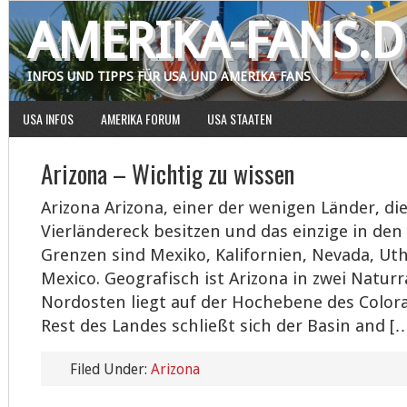
AMERIKA-FANS.D
INFOS UND TIPPS FÜR USA UND AMERIKA FANS
USA INFOS
AMERIKA FORUM
USA STAATEN
Arizona – Wichtig zu wissen
Arizona Arizona, einer der wenigen Länder, die
Vierländereck besitzen und das einzige in den 
Grenzen sind Mexiko, Kalifornien, Nevada, U
Mexico. Geografisch ist Arizona in zwei Naturr
Nordosten liegt auf der Hochebene des Color
Rest des Landes schließt sich der Basin and [
Filed Under:
Arizona