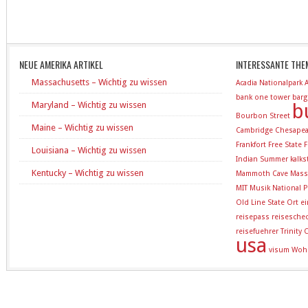
NEUE AMERIKA ARTIKEL
INTERESSANTE THE
Massachusetts – Wichtig zu wissen
Acadia Nationalpark
bank one tower
barg
Maryland – Wichtig zu wissen
b
Bourbon Street
Maine – Wichtig zu wissen
Cambridge
Chesapea
Frankfort
Free State
F
Louisiana – Wichtig zu wissen
Indian Summer
kalk
Kentucky – Wichtig zu wissen
Mammoth Cave
Mass
MIT
Musik
National P
Old Line State
Ort e
reisepass
reisesche
reisefuehrer
Trinity
usa
visum
Woh