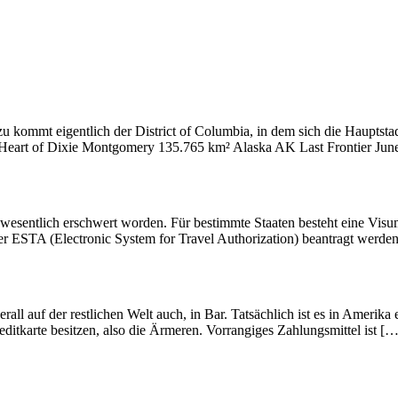
ommt eigentlich der District of Columbia, in dem sich die Hauptstadt 
Heart of Dixie Montgomery 135.765 km² Alaska AK Last Frontier Ju
esentlich erschwert worden. Für bestimmte Staaten besteht eine Visum
 der ESTA (Electronic System for Travel Authorization) beantragt werd
l auf der restlichen Welt auch, in Bar. Tatsächlich ist es in Amerika e
editkarte besitzen, also die Ärmeren. Vorrangiges Zahlungsmittel ist […