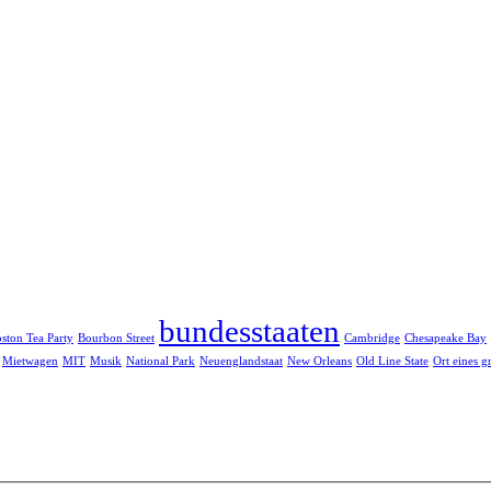
bundesstaaten
ston Tea Party
Bourbon Street
Cambridge
Chesapeake Bay
Mietwagen
MIT
Musik
National Park
Neuenglandstaat
New Orleans
Old Line State
Ort eines g