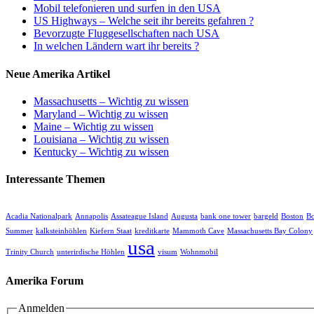
Mobil telefonieren und surfen in den USA
US Highways – Welche seit ihr bereits gefahren ?
Bevorzugte Fluggesellschaften nach USA
In welchen Ländern wart ihr bereits ?
Neue Amerika Artikel
Massachusetts – Wichtig zu wissen
Maryland – Wichtig zu wissen
Maine – Wichtig zu wissen
Louisiana – Wichtig zu wissen
Kentucky – Wichtig zu wissen
Interessante Themen
Acadia Nationalpark
Annapolis
Assateague Island
Augusta
bank one tower
bargeld
Boston
Bo
Summer
kalksteinhöhlen
Kiefern Staat
kreditkarte
Mammoth Cave
Massachusetts Bay Colony
usa
Trinity Church
unterirdische Höhlen
visum
Wohnmobil
Amerika Forum
Anmelden