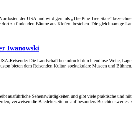
ordosten der USA und wird gern als „The Pine Tree State“ bezeichnet. 
r dort zu findenden Bäume aus Kiefern bestehen. Die gleichnamige La
rer Iwanowski
 USA-Reisende: Die Landschaft beeindruckt durch endlose Weite, Lager
ouston bieten dem Reisenden Kultur, spektakuläre Museen und Bühnen, 
reibt ausführliche Sehenswürdigkeiten und gibt viele praktische und n
 werden, verweisen die Baedeker-Sterne auf besonders Beachtenswertes.