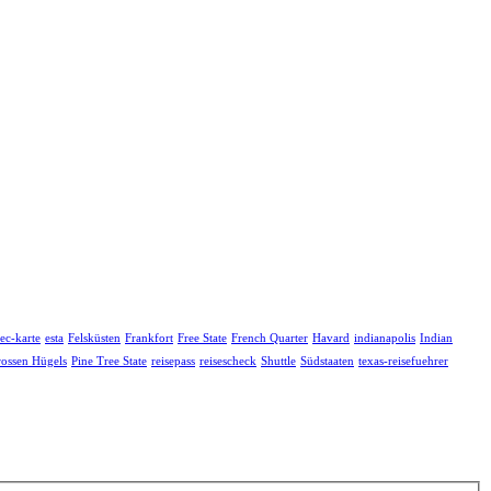
ec-karte
esta
Felsküsten
Frankfort
Free State
French Quarter
Havard
indianapolis
Indian
rossen Hügels
Pine Tree State
reisepass
reisescheck
Shuttle
Südstaaten
texas-reisefuehrer