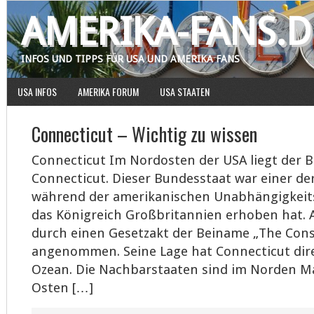
AMERIKA-FANS.D
INFOS UND TIPPS FÜR USA UND AMERIKA FANS
USA INFOS
AMERIKA FORUM
USA STAATEN
Connecticut – Wichtig zu wissen
Connecticut Im Nordosten der USA liegt der 
Connecticut. Dieser Bundesstaat war einer der
während der amerikanischen Unabhängigkeit
das Königreich Großbritannien erhoben hat.
durch einen Gesetzakt der Beiname „The Const
angenommen. Seine Lage hat Connecticut dir
Ozean. Die Nachbarstaaten sind im Norden M
Osten […]