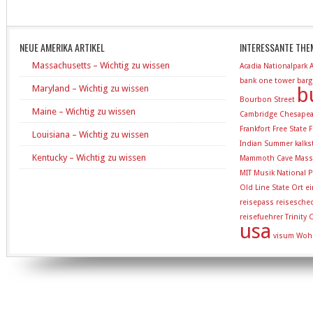
NEUE AMERIKA ARTIKEL
INTERESSANTE THE
Massachusetts – Wichtig zu wissen
Acadia Nationalpark
bank one tower
barg
Maryland – Wichtig zu wissen
b
Bourbon Street
Maine – Wichtig zu wissen
Cambridge
Chesapea
Frankfort
Free State
F
Louisiana – Wichtig zu wissen
Indian Summer
kalk
Kentucky – Wichtig zu wissen
Mammoth Cave
Mass
MIT
Musik
National P
Old Line State
Ort e
reisepass
reisesche
reisefuehrer
Trinity
usa
visum
Woh