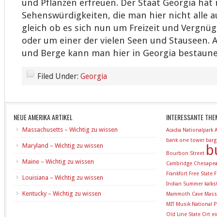
und Pflanzen erfreuen. Der Staat Georgia ha
Sehenswürdigkeiten, die man hier nicht alle 
gleich ob es sich nun um Freizeit und Vergnü
oder um einer der vielen Seen und Stauseen. A
und Berge kann man hier in Georgia bestaune
Filed Under:
Georgia
NEUE AMERIKA ARTIKEL
INTERESSANTE THE
Massachusetts – Wichtig zu wissen
Acadia Nationalpark
bank one tower
barg
Maryland – Wichtig zu wissen
b
Bourbon Street
Maine – Wichtig zu wissen
Cambridge
Chesapea
Frankfort
Free State
F
Louisiana – Wichtig zu wissen
Indian Summer
kalk
Kentucky – Wichtig zu wissen
Mammoth Cave
Mass
MIT
Musik
National P
Old Line State
Ort e