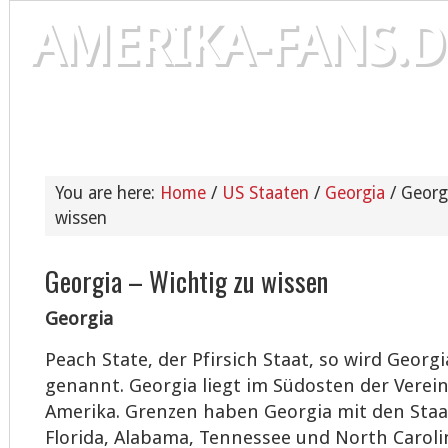
AMERIKA-FANS.D
INFOS UND TIPPS FÜR USA UND AMERIKA FANS
USA INFOS
AMERIKA FORUM
USA STAATEN
You are here:
Home
/
US Staaten
/
Georgia
/
Georgi
wissen
Georgia – Wichtig zu wissen
Georgia
Peach State, der Pfirsich Staat, so wird Georgi
genannt. Georgia liegt im Südosten der Verei
Amerika. Grenzen haben Georgia mit den Staa
Florida, Alabama, Tennessee und North Carol