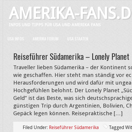
AMERIKA-FANS.D
INFOS UND TIPPS FÜR USA UND AMERIKA FANS
USA INFOS
AMERIKA FORUM
USA STAATEN
Reiseführer Südamerika – Lonely Planet
Traveller lieben Südamerika – der Kontinent s
wie geschaffen. Hier steht man ständig vor e
Herausforderungen und wird dafür mit unge
Hochgefühlen belohnt. Der Lonely Planet „Sü
Geld“ ist das Beste, was sich deutschsprachige
günstigen Trip durch Argentinien, Bolivien, Chi
Gepäck legen können. Reisepraktische […]
Filed Under:
Reiseführer Südamerika
Tagged Wi