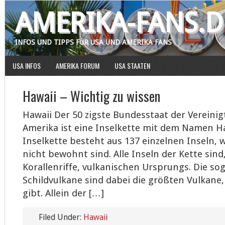
AMERIKA-FANS.D
INFOS UND TIPPS FÜR USA UND AMERIKA FANS
USA INFOS
AMERIKA FORUM
USA STAATEN
Hawaii – Wichtig zu wissen
Hawaii Der 50 zigste Bundesstaat der Vereini
Amerika ist eine Inselkette mit dem Namen Ha
Inselkette besteht aus 137 einzelnen Inseln,
nicht bewohnt sind. Alle Inseln der Kette si
Korallenriffe, vulkanischen Ursprungs. Die s
Schildvulkane sind dabei die größten Vulkane,
gibt. Allein der […]
Filed Under:
Hawaii