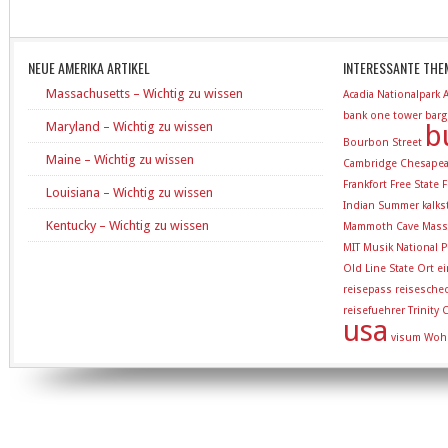
NEUE AMERIKA ARTIKEL
INTERESSANTE THE
Massachusetts – Wichtig zu wissen
Acadia Nationalpark
bank one tower
barg
Maryland – Wichtig zu wissen
b
Bourbon Street
Maine – Wichtig zu wissen
Cambridge
Chesapea
Frankfort
Free State
F
Louisiana – Wichtig zu wissen
Indian Summer
kalk
Kentucky – Wichtig zu wissen
Mammoth Cave
Mass
MIT
Musik
National P
Old Line State
Ort e
reisepass
reisesche
reisefuehrer
Trinity
usa
visum
Woh