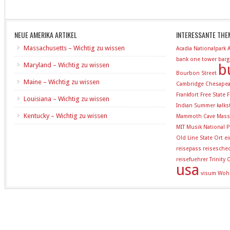
NEUE AMERIKA ARTIKEL
INTERESSANTE THE
Massachusetts – Wichtig zu wissen
Acadia Nationalpark
bank one tower
barg
Maryland – Wichtig zu wissen
b
Bourbon Street
Maine – Wichtig zu wissen
Cambridge
Chesapea
Frankfort
Free State
F
Louisiana – Wichtig zu wissen
Indian Summer
kalk
Kentucky – Wichtig zu wissen
Mammoth Cave
Mass
MIT
Musik
National P
Old Line State
Ort e
reisepass
reisesche
reisefuehrer
Trinity
usa
visum
Woh