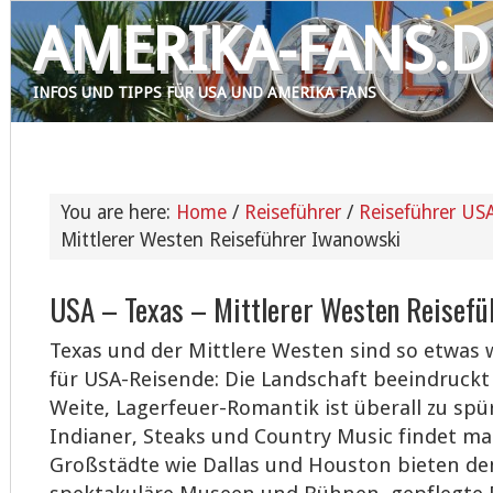
AMERIKA-FANS.D
INFOS UND TIPPS FÜR USA UND AMERIKA FANS
USA INFOS
AMERIKA FORUM
USA STAATEN
You are here:
Home
/
Reiseführer
/
Reiseführer US
Mittlerer Westen Reiseführer Iwanowski
USA – Texas – Mittlerer Westen Reisefü
Texas und der Mittlere Westen sind so etwas
für USA-Reisende: Die Landschaft beeindruckt
Weite, Lagerfeuer-Romantik ist überall zu sp
Indianer, Steaks und Country Music findet ma
Großstädte wie Dallas und Houston bieten de