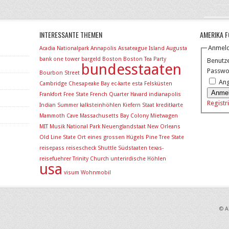
INTERESSANTE THEMEN
AMERIKA 
Anmel
Acadia Nationalpark
Annapolis
Assateague Island
Augusta
bank one tower
bargeld
Boston
Boston Tea Party
Benutz
bundesstaaten
Passwo
Bourbon Street
Ang
Cambridge
Chesapeake Bay
ec-karte
esta
Felsküsten
Anme
Frankfort
Free State
French Quarter
Havard
indianapolis
Registr
Indian Summer
kalksteinhöhlen
Kiefern Staat
kreditkarte
Mammoth Cave
Massachusetts Bay Colony
Mietwagen
MIT
Musik
National Park
Neuenglandstaat
New Orleans
Old Line State
Ort eines grossen Hügels
Pine Tree State
reisepass
reisescheck
Shuttle
Südstaaten
texas-
reisefuehrer
Trinity Church
unterirdische Höhlen
usa
visum
Wohnmobil
© A