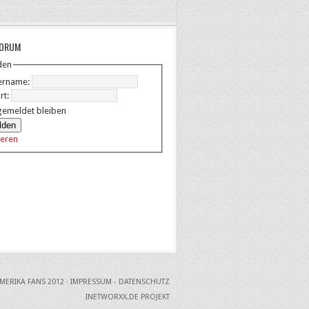
FORUM
den
ername:
rt:
emeldet bleiben
lden
ieren
MERIKA FANS 2012 ·
IMPRESSUM - DATENSCHUTZ
INETWORXX.DE PROJEKT