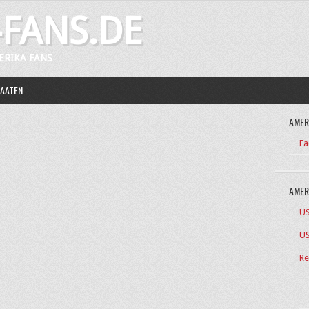
FANS.DE
ERIKA FANS
TAATEN
AMER
Fa
AMER
US
US
Re