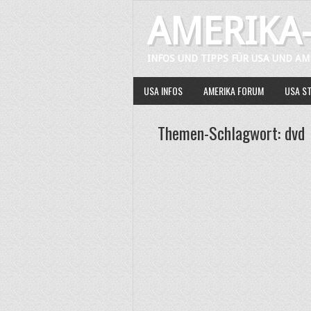
AMERIKA-
INFOS UND TIPPS FÜR USA UND AM
USA INFOS
AMERIKA FORUM
USA S
Themen-Schlagwort: dvd