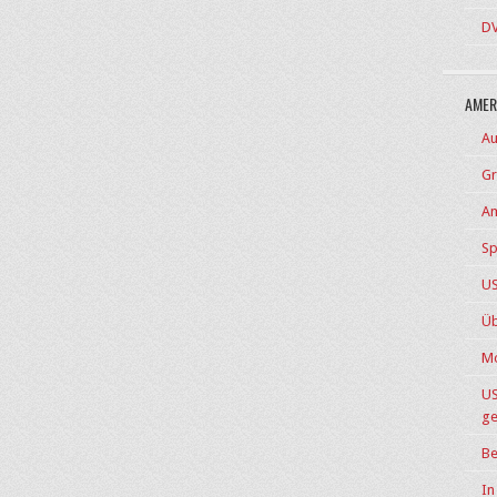
DV
AMER
Au
Gr
Am
Sp
US
Üb
Mo
US
ge
Be
In